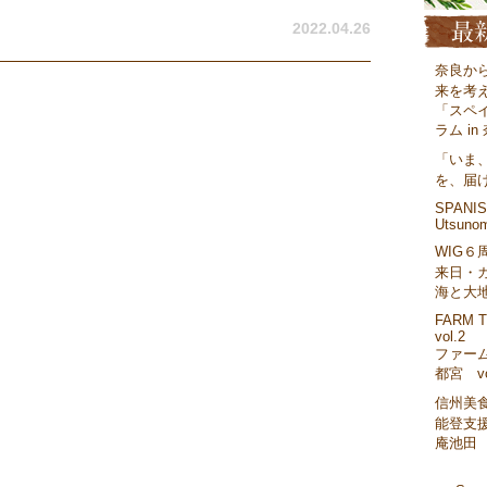
2022.04.26
奈良か
来を考
「スペ
ラム in
「いま
を、届
SPANISH
Utsunom
WIG６
来日・
海と大
FARM T
vol.2
ファーム
都宮 vo
信州美
能登支援
庵池田