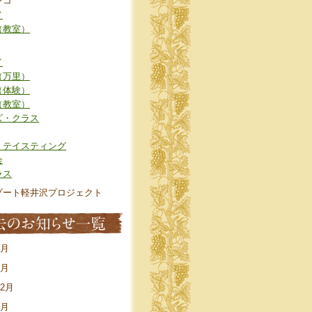
ンコ
イ
（教室）
イ
（万里）
（体験）
（教室）
ズ・クラス
・テイスティング
会
ラス
ゾート軽井沢プロジェクト
7月
4月
12月
8月