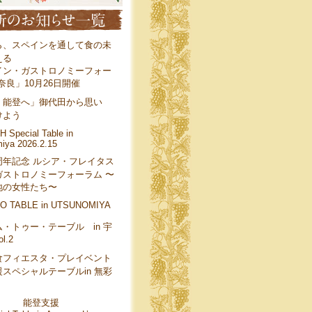
ら、スペインを通して食の未
える
イン・ガストロノミーフォー
 奈良」10月26日開催
、能登へ」御代田から思い
けよう
 Special Table in
iya 2026.2.15
周年記念 ルシア・フレイタス
ガストロノミーフォーラム 〜
地の女性たち〜
O TABLE in UTSUNOMIYA
・トゥー・テーブル in 宇
l.2
食フィエスタ・プレイベント
スペシャルテーブルin 無彩
能登支援