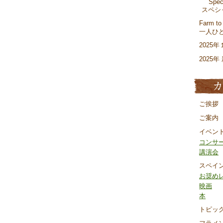
Spec
スペシャ
Farm to
一人ひ
2025
2025
ご挨拶
ご案内
イベン
コンサ
講演会
スペイ
お奨め
映画
本
トピッ