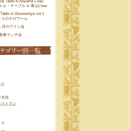
ial Table in Aoyama L’eau
ル・テーブル in 青山L’eau
 Table in Utsunomiya vol.1
とりのテロワール
年１月のワイン会
年 新春ランチ会
ト
ート
ン文化
レストラン
クス