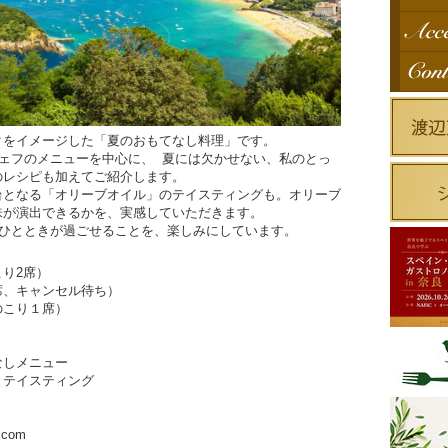
クをイメージした「夏のおもてなし料理」です。
ェフのメニューを中心に、 夏には欠かせない、私のとっ
のレシピも加えてご紹介します。
台となる「オリーブオイル」のテイスティングも。オリーブ
味が演出できるかを、実感していただきます。
ひとときが過ごせることを、楽しみにしています。
り2席）
席、キャンセル待ち）
のこり１席）
なしメニュー
テイスティング
.com