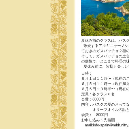
夏休み前のクラスは、バス
敬愛するアルギニャーノシ
ておきのガスパッチョ２種
そして、ガスパッチョの土
の個性で、どこまで料理の
夏休み前に、皆様と楽しい
日時：
６月１日１１時〜（現在のこ
６月５日１１時〜（現在満
６月５日１３時半〜（現在
定員：各クラス８名
会費：8000円
内容：バスクの夏のおもて
オリーブオイルの話と
会費： 8000円
お申し込み：先着順
mail:info-spain@mbh.nifty