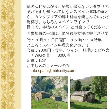
緑の沃野が広がり、酪農が盛んなカンタブリア
まだあまり知られていないスペイン北部の食と
ら、カンタブリアの郷土料理を楽しんでいただ
乾杯は、もちろんスペインワインで！
目白で、本物のスペイン と出会ってください
＊参加費の一部は、能登震災支援に寄付させて
時： １月１９日日曜日 １２時〜１４時半
ところ：スペイン料理文化アカデミー
会費：9000円（食事、ワイン、料理レシピを
＊WIG会員 8000円
定員：12名
お申し込み：メールのみ
info-spain@mbh.nifty.com