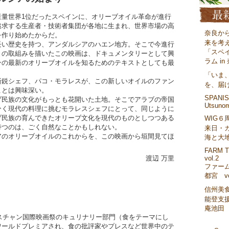
量世界1位だったスペインに、オリーブオイル革命が進行
追求する生産者・技術者集団が各地に生まれ、世界市場の高
奈良か
を作り始めたからだ。
来を考
い歴史を持つ、アンダルシアのハエン地方。そこで今進行
「スペ
との取組みを描いたこの映画は、ドキュメンタリーとして興
ラム in
ンの最新のオリーブオイルを知るためのテキストとしても最
「いま
鋭シェフ、パコ・モラレスが、この新しいオイルのファン
を、届
ことは興味深い。
SPANISH
民族の文化がもっとも花開いた土地。そこでアラブの帝国
Utsunom
ひく現代の料理に挑むモラレスシェフにとって、同じように
ブ民族の育んできたオリーブ文化を現代のものとしつつある
WIG６
持つのは、ごく自然なことかもしれない。
来日・
のオリーブオイルのこれからを、この映画から垣間見てほ
海と大
FARM T
vol.2
渡辺 万里
ファーム
都宮 vo
信州美
能登支援
庵池田
バスチャン国際映画祭のキュリナリー部門（食をテーマにし
ワールドプレミアされ、食の批評家やプレスなど世界中のテ