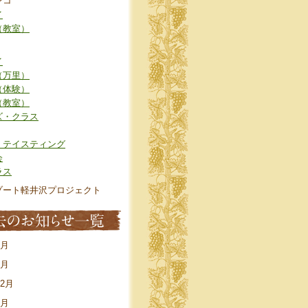
ンコ
イ
（教室）
イ
（万里）
（体験）
（教室）
ズ・クラス
・テイスティング
会
ラス
ゾート軽井沢プロジェクト
7月
4月
12月
8月