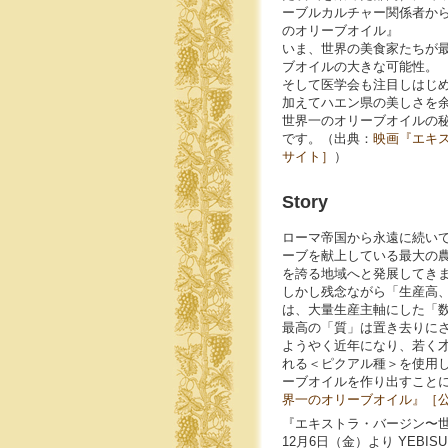
ーブルカルチャー関係者か
のオリーブオイル』
いま、世界の美食家たちが
ブオイルの大きな可能性。
そして医学会も注目しはじ
加えてハエン県の美しさを
世界一のオリーブオイルの
です。（出典：
映画『エキ
サイト］
）
Story
ローマ帝国から永遠に続い
ーブを献上している最大の
を誇る地域へと発展してき
しかし残念ながら「生産高
は、大量生産主軸にした「
最高の「質」は置き去りに
ようやく近年になり、若く
れる＜ピクアル種＞を使用
ーブオイルを作り出すこと
界一のオリーブオイル』［公
『エキストラ・バージン〜
12月6日（金）より YEBIS