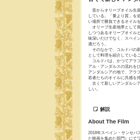
昔からオリーブオイル生産
している。「量より質」を
い場所で勝負できるオイル
オリーブ生産地帯として長
しつつあるオリーブオイル
味深いだけでなく、スペイ
適だろう。
そのなかで、コルドバの新
として料理を紹介している
コルドバは、かつてアラブ
アル・アンダルスの流れを
アンダルシアの地で、アラ
若者たちのオイルに共感を
古くて新しいアンダルシア
しい。
解説
About The Film
2018年スペイン・サンセ
た映画を集めた部門）にて