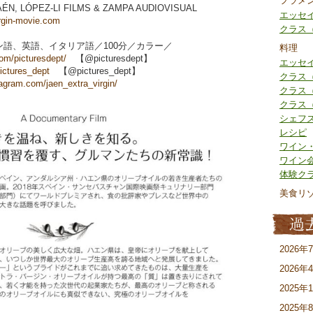
フラメ
JAÉN, LÓPEZ-LI FILMS & ZAMPA AUDIOVISUAL
エッセ
rgin-movie.com
クラス
ン語、英語、イタリア語／100分／カラー／
料理
m/picturesdept/
【@picturesdept】
エッセ
pictures_dept
【@pictures_dept】
クラス
tagram.com/jaen_extra_virgin/
クラス
クラス
シェフ
レシピ
ワイン
ワイン
体験ク
美食リ
2026年
2026年
2025年
2025年