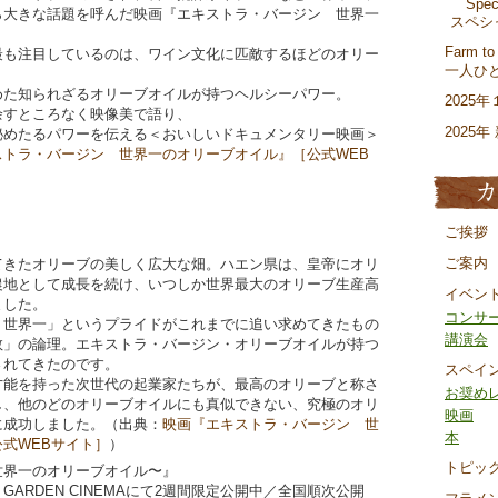
Spec
ら大きな話題を呼んだ映画『エキストラ・バージン 世界一
スペシャ
Farm to
最も注目しているのは、ワイン文化に匹敵するほどのオリー
一人ひ
めた知られざるオリーブオイルが持つヘルシーパワー。
2025
余すところなく映像美で語り、
2025
秘めたるパワーを伝える＜おいしいドキュメンタリー映画＞
ストラ・バージン 世界一のオリーブオイル』［公式WEB
ご挨拶
ご案内
てきたオリーブの美しく広大な畑。ハエン県は、皇帝にオリ
農地として成長を続け、いつしか世界最大のオリーブ生産高
イベン
ました。
コンサ
、世界一」というプライドがこれまでに追い求めてきたもの
講演会
数」の論理。エキストラ・バージン・オリーブオイルが持つ
されてきたのです。
スペイ
才能を持った次世代の起業家たちが、最高のオリーブと称さ
お奨め
し、他のどのオリーブオイルにも真似できない、究極のオリ
映画
に成功しました。（出典：
映画『エキストラ・バージン 世
本
式WEBサイト］
）
トピッ
世界一のオリーブオイル〜』
U GARDEN CINEMAにて2週間限定公開中／全国順次公開