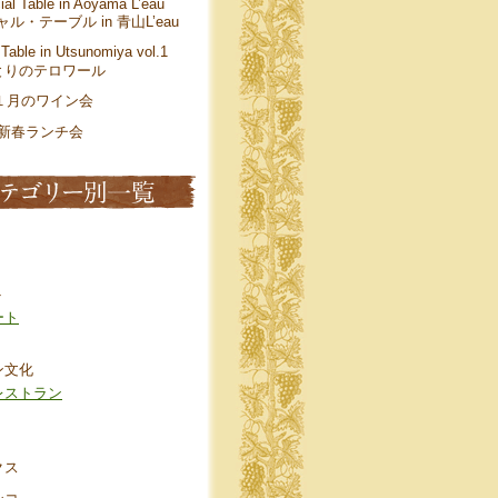
ial Table in Aoyama L’eau
ル・テーブル in 青山L’eau
 Table in Utsunomiya vol.1
とりのテロワール
年１月のワイン会
年 新春ランチ会
ト
ート
ン文化
レストラン
クス