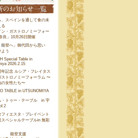
ら、スペインを通して食の未
える
イン・ガストロノミーフォー
 奈良」10月26日開催
、能登へ」御代田から思い
けよう
 Special Table in
iya 2026.2.15
周年記念 ルシア・フレイタス
ガストロノミーフォーラム 〜
地の女性たち〜
O TABLE in UTSUNOMIYA
・トゥー・テーブル in 宇
l.2
食フィエスタ・プレイベント
スペシャルテーブルin 無彩
能登支援