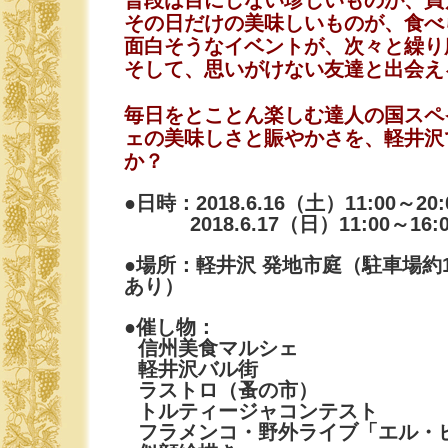
普段は目にしない珍しいものが、買
その日だけの美味しいものが、食べ
面白そうなイベントが、次々と繰り
そして、思いがけない友達と出会え
毎日をとことん楽しむ達人の国スペ
ェの美味しさと賑やかさを、軽井沢
か？
●日時：2018.6.16（土）11:00～20:
2018.6.17（日）11:00～16:0
●場所：軽井沢 発地市庭（駐車場約1
あり）
●催し物：
信州美食マルシェ
軽井沢バル街
ラストロ（蚤の市）
トルティージャコンテスト
フラメンコ・野外ライブ「エル・