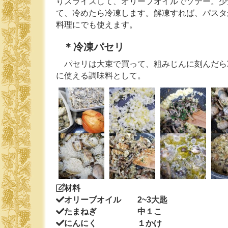
りスライスして、オリーブオイルでソテー。少
て、冷めたら冷凍します。解凍すれば、パスタ
料理にでも使えます。
＊冷凍パセリ
パセリは大束で買って、粗みじんに刻んだら
に使える調味料として。
材料
オリーブオイル 2~3大匙
たまねぎ 中１こ
にんにく １かけ