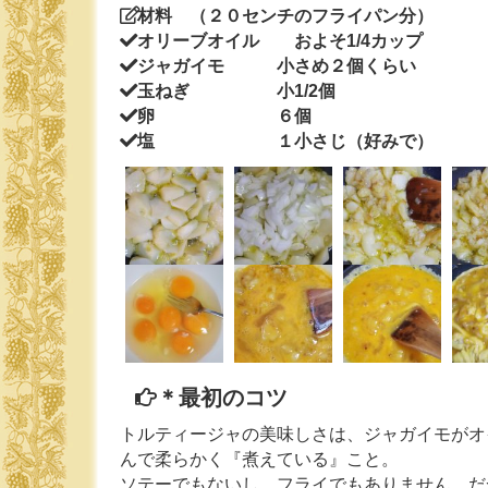
材料 （２０センチのフライパン分）
オリーブオイル およそ1/4カップ
ジャガイモ 小さめ２個くらい
玉ねぎ 小1/2個
卵 ６個
塩 １小さじ（好みで）
＊最初のコツ
トルティージャの美味しさは、ジャガイモがオ
んで柔らかく『煮えている』こと。
ソテーでもないし、フライでもありません。だ