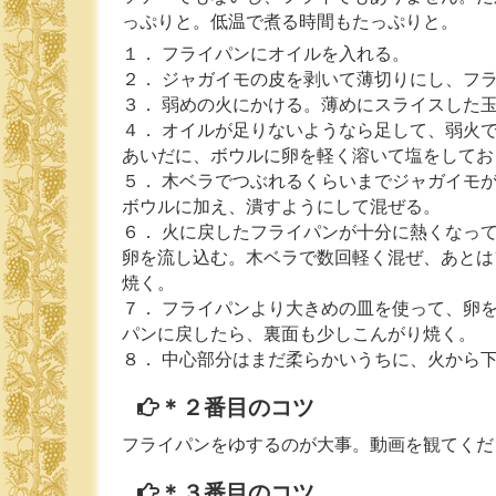
っぷりと。低温で煮る時間もたっぷりと。
１． フライパンにオイルを入れる。
２． ジャガイモの皮を剥いて薄切りにし、フ
３． 弱めの火にかける。薄めにスライスした
４． オイルが足りないようなら足して、弱火
あいだに、ボウルに卵を軽く溶いて塩をしてお
５． 木ベラでつぶれるくらいまでジャガイモ
ボウルに加え、潰すようにして混ぜる。
６． 火に戻したフライパンが十分に熱くなっ
卵を流し込む。木ベラで数回軽く混ぜ、あとは
焼く。
７． フライパンより大きめの皿を使って、卵
パンに戻したら、裏面も少しこんがり焼く。
８． 中心部分はまだ柔らかいうちに、火から
＊２番目のコツ
フライパンをゆするのが大事。動画を観てくだ
＊３番目のコツ