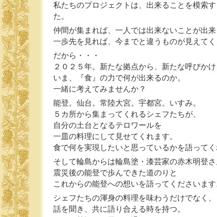
私たちのプロジェクトは、出来ることを模索す
た。
仲間が集まれば、一人では出来ないことが出来
一歩先を見れば、今までと違うものが見えてく
だから・・・
２０２５年。新たな拠点から、新たな呼びかけ
いま、『食』の力で何が出来るのか。
一緒に考えてみませんか？
能登。仙台。常陸大宮。宇都宮。いすみ。
５カ所から集まってくれるシェフたちが、
自分の土台となるテロワールを
一皿の料理にして見せてくれます。
食で何を実現したいと思っているかを語ってく
そして輪島からは輪島塗・漆芸家の赤木明登さ
震災後の能登で歩んできた道のりと
これからの能登への想いを語ってくださいます
シェフたちの渾身の料理を味わうだけでなく、
話を聞き、共に語り合える時を持つ。