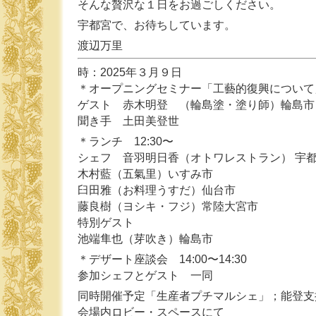
そんな贅沢な１日をお過ごしください。
宇都宮で、お待ちしています。
渡辺万里
時：2025年３月９日
＊オープニングセミナー「工藝的復興について」 
ゲスト 赤木明登 （輪島塗・塗り師）輪島市
聞き手 土田美登世
＊ランチ 12:30〜
シェフ 音羽明日香（オトワレストラン） 宇
木村藍（五氣里）いすみ市
臼田雅（お料理うすだ）仙台市
藤良樹（ヨシキ・フジ）常陸大宮市
特別ゲスト
池端隼也（芽吹き）輪島市
＊デザート座談会 14:00〜14:30
参加シェフとゲスト 一同
同時開催予定「生産者プチマルシェ」；能登支
会場内ロビー・スペースにて