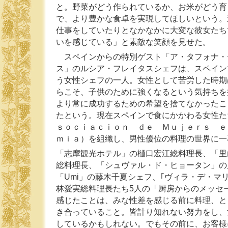
と。野菜がどう作られているか、お米がどう育
で、より豊かな食卓を実現してほしいという。
仕事をしていたりとなかなかに大変な彼女たち
いを感じている」と素敵な笑顔を見せた。
スペインからの特別ゲスト「ア・タフォナ・
ス」のルシア・フレイタスシェフは、スペイン
う女性シェフの一人。女性として苦労した時期
らこそ、子供のために強くなるという気持ちを
より常に成功するための希望を捨てなかったこ
たという。現在スペインで食にかかわる女性た
ｓｏｃｉａｃｉｏｎ ｄｅ Ｍｕｊｅｒｓ ｅ
ｍｉａ）を組織し、男性優位の料理の世界に一
「志摩観光ホテル」の樋口宏江総料理長、「里
総料理長、「シュヴァル・ド・ヒョータン」の
「Umi」の藤木千夏シェフ、｢ヴィラ・デ・マ
林愛実総料理長たち5人の「厨房からのメッセ
感じたことは、みな性差を感じる前に料理、と
き合っていること。皆計り知れない努力をし、
しているかもしれない。でもその前に、お客様