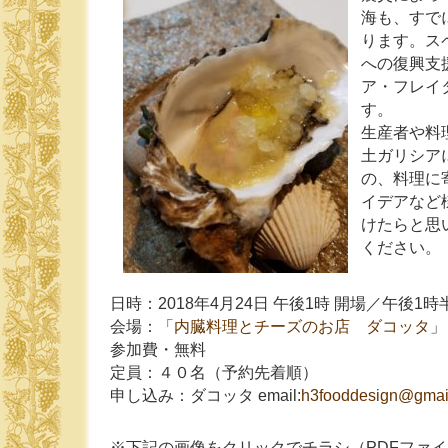
海も、すで
ります。ス
への復興支
ア・フレイ
す。
生産者や料
土ガリシア
の、料理に
イデアなど
けたらと思
ください。
日時：2018年4月24日 午後1時 開場／午後1時
会場：「
内臓料理とチーズのお店 ダコッタ
」
参加費・無料
定員：４０名（予約先着順）
申し込み：ダコッタ email:
h3fooddesign@gmai
※下記の画像をクリックでチラシ（PDFファ