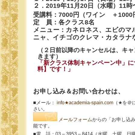
２．2019年11月20日（水曜）11時
受講料：7000円（ワイン ＋1000
定 員：各クラス8名
メニュー：カネロネス、エビのマ
ニャ、イチゴのクレマ・カタラナ
（２日前以降のキャンセルは、キャ
きます）
「新クラス体制キャンペーン中」に
料】です！」
お申し込み＆お問い合わせは、
■メール：
info★academia-spain.com
（★を＠
さい。
メールフォーム
からの「お申し込
能です。
■電 話：03 – 3953 – 8414（水曜、土