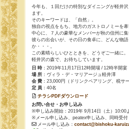
今年も、１回だけの特別なダイニングが軽井沢
ます。
そのキーワードは、「自然」。
独自の視点をもち、地方のガストロノミーを牽
中心に、７人の豪華なメンバーが秋の信州に集
彼らの出会いが、その日の食卓に、どんな物語
か・・・。
この素晴らしいひとときを、どうぞご一緒に。
軽井沢の森で、お待ちしています。
日 時
：2019年11月17日12時開場 / 12時半開宴
場 所
：ヴィラ・デ・マリアージュ軽井澤
会 費
：23,000円（ドリンクペアリング、税サ
定 員
：40名
チラシPDFダウンロード
お問い合せ・お申し込み
※申し込み開始：2019年 9月14日（土）10:
※メール申し込み、peatex申し込み、同時受付
メール申し込み：
contact@bishoku-karui