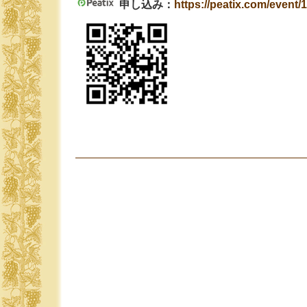
申し込み：
https://peatix.com/event/