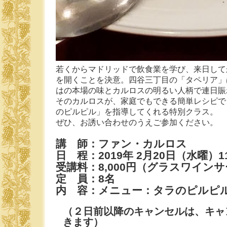
若くからマドリッドで飲食業を学び、来日して
を開くことを決意。四谷三丁目の「タペリア」
はの本場の味とカルロスの明るい人柄で連日賑
そのカルロスが、家庭でもできる簡単レシピで
のピルピル」を指導してくれる特別クラス。
ぜひ、お誘い合わせのうえご参加ください。
講 師：ファン・カルロス
日 程：2019年 2月20日（水曜）
受講料：8,000円（グラスワイン
定 員：8名
内 容：メニュー：タラのピルピ
（２日前以降のキャンセルは、キャ
きます）