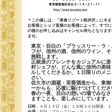
＊この催しは、「美食リゾート軽井沢」に今ま
お客様とシェフ直接のお客様によって、すでに
の後のお申し込みはキャンセル待ちとなります
ませ。
東京・目白の「ブラッスリー・ラ・
フが、信州の酒、信州のワイン、そ
挑戦します。
正統派のフレンチをカジュアルに楽
村シェフが、どんな風に信州の美味
ルしてくださるか、１日限りのメニ
さい。
佐久市の酒蔵・芙蓉酒造から、東御
ーからも、応援に駆けつけてくださ
春の一夜、目白の憩いの場でみなさ
ますことを、楽しみにしています。
日時
：４月１４日（金）１８時３０分開場 １
会場
：目白「ブラッスリー・ラ・ムジカ」