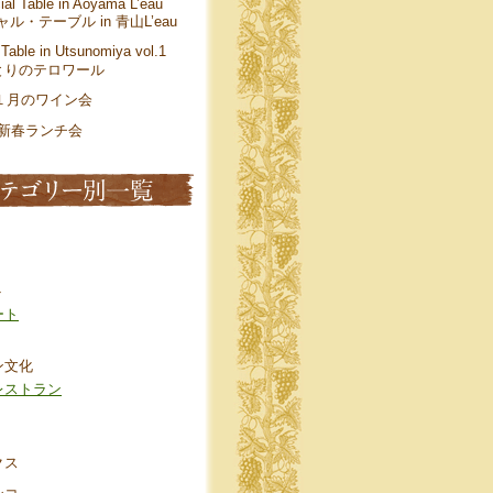
ial Table in Aoyama L’eau
ル・テーブル in 青山L’eau
 Table in Utsunomiya vol.1
とりのテロワール
年１月のワイン会
年 新春ランチ会
ト
ート
ン文化
レストラン
クス