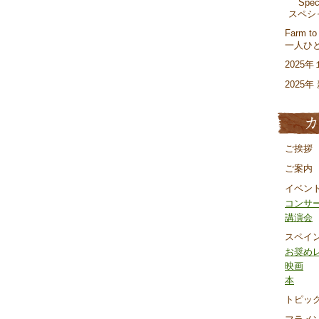
Spec
スペシャ
Farm to
一人ひ
2025
2025
ご挨拶
ご案内
イベン
コンサ
講演会
スペイ
お奨め
映画
本
トピッ