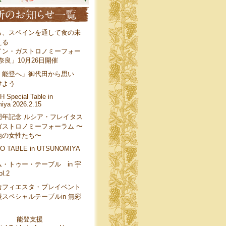
ら、スペインを通して食の未
える
イン・ガストロノミーフォー
 奈良」10月26日開催
、能登へ」御代田から思い
けよう
 Special Table in
iya 2026.2.15
周年記念 ルシア・フレイタス
ガストロノミーフォーラム 〜
地の女性たち〜
O TABLE in UTSUNOMIYA
・トゥー・テーブル in 宇
l.2
食フィエスタ・プレイベント
スペシャルテーブルin 無彩
能登支援