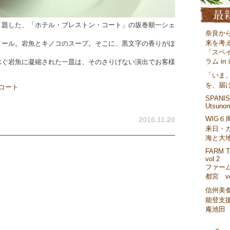
と題した、「ホテル・ブレストン・コート」の坂巻順一シェ
奈良か
来を考
イール。岩魚とキノコのスープ。そこに、黒文字の香りがほ
「スペ
ラム in
泳ぐ岩魚に凝縮された一皿は、そのさりげない演出でお客様
「いま
を、届
コート
SPANISH
Utsunom
WIG６
2016.11.20
来日・
海と大
FARM T
vol.2
ファーム
都宮 vo
信州美
能登支援
庵池田