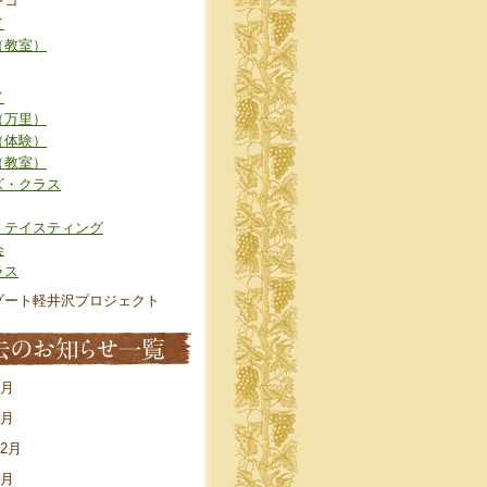
ンコ
イ
（教室）
イ
（万里）
（体験）
（教室）
ズ・クラス
・テイスティング
会
ラス
ゾート軽井沢プロジェクト
7月
4月
12月
8月