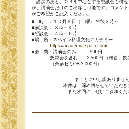
講演のあと、ＯＢを中心とする懇談会も併せ
が、講演会だけのご出席も可能です。コメント
がご希望かご記入ください。
■ 時 ：１０月８日（土曜） 午後３時～
■講演会： ３時～４時
■懇談会： ４時～６時
■場 所：スペイン料理文化アカデミー
https://academia-spain.com/
■会 費：講演会のみ 500円
懇親会を含む 3,500円 （軽食、飲
（斉藤ゼミOB 3,000円）
まことに申し訳ありませ
本件は、締め切らせていただき
また次回に、ぜひご参加くだ