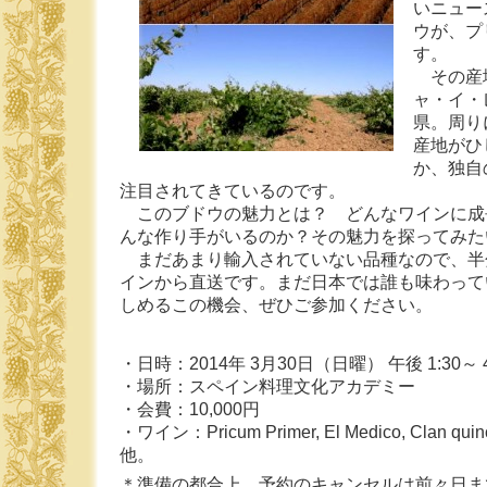
いニュー
ウが、プ
す。
その産
ャ・イ・
県。周り
産地がひ
か、独自
注目されてきているのです。
このブドウの魅力とは？ どんなワインに成
んな作り手がいるのか？その魅力を探ってみた
まだあまり輸入されていない品種なので、半
インから直送です。まだ日本では誰も味わって
しめるこの機会、ぜひご参加ください。
・日時：2014年 3月30日（日曜） 午後 1:30～ 4
・場所：スペイン料理文化アカデミー
・会費：10,000円
・ワイン：Pricum Primer, El Medico, Clan qui
他。
＊準備の都合上、予約のキャンセルは前々日ま