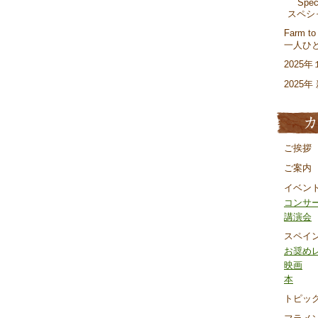
Spec
スペシャ
Farm to
一人ひ
2025
2025
ご挨拶
ご案内
イベン
コンサ
講演会
スペイ
お奨め
映画
本
トピッ