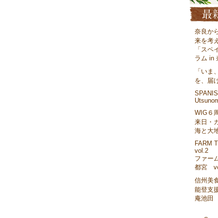
奈良か
来を考
「スペ
ラム in
「いま
を、届
SPANISH
Utsunom
WIG６
来日・
海と大
FARM T
vol.2
ファーム
都宮 vo
信州美
能登支援
庵池田