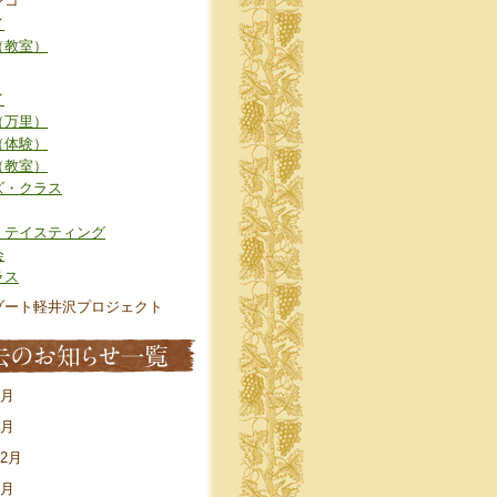
ンコ
イ
（教室）
イ
（万里）
（体験）
（教室）
ズ・クラス
・テイスティング
会
ラス
ゾート軽井沢プロジェクト
7月
4月
12月
8月