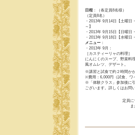
日程
：（各定員8名様）
（定員8名）
・2013年 9月14日【土曜日
～】
・2013年 9月15日【日曜日
・2013年 9月18日【水曜日
メニュー
：
・2013年 9月：
［カスティーリャの料理］
にんにくのスープ、野菜料
風オムレツ、デザート。
※講習と試食で約２時間か
※費用：6,000円（試食、
※「体験クラス」参加後に
ございます。詳しくはお問
定員に
ま