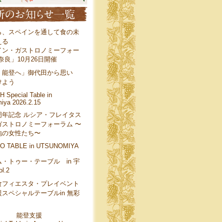
ら、スペインを通して食の未
える
イン・ガストロノミーフォー
 奈良」10月26日開催
、能登へ」御代田から思い
けよう
 Special Table in
iya 2026.2.15
周年記念 ルシア・フレイタス
ガストロノミーフォーラム 〜
地の女性たち〜
O TABLE in UTSUNOMIYA
・トゥー・テーブル in 宇
l.2
食フィエスタ・プレイベント
スペシャルテーブルin 無彩
能登支援