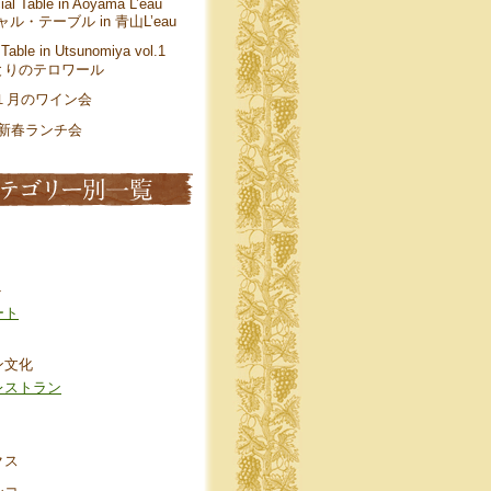
ial Table in Aoyama L’eau
ル・テーブル in 青山L’eau
 Table in Utsunomiya vol.1
とりのテロワール
年１月のワイン会
年 新春ランチ会
ト
ート
ン文化
レストラン
クス