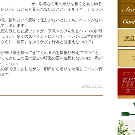
が、以前なら町の通りを歩くとあらゆる
ベレンが、ほとんど見られないことと、イルミネーションが
と。
節電、節約という意味で仕方がないとしても、ベレンがない
れてしまいます。
遺産を残したと思いますが、宗教へのけん制とベレンの排除
しょうか。多くのスペイン人にとって、ベレンは日本の鏡餅
とさらに「信仰』を振りかざす行為とは思えないのです
様が贈り物を持ってきてくれるのを指折り数えて待つこと。
持ってきたこの国の歴史の暗黒の面を連想しないのは、私が
でしょうか。
人の家でほっとしながら、明日から通りを散策してベレン探
います。
2011.12.12