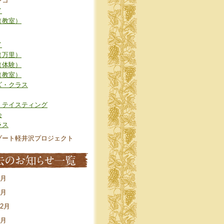
ンコ
イ
（教室）
イ
（万里）
（体験）
（教室）
ズ・クラス
・テイスティング
会
ラス
ゾート軽井沢プロジェクト
7月
4月
12月
8月