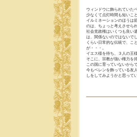
ウィンドウに飾られていた
少なくて点灯時間も短いこ
イルミネーションのほうは
のは、ちょっと考えさせら
社会党政権はいくつも良い
は、関係ないのではないで
くらい日常的な伝統で、こ
が・・・。
イエス様を待ち、３人の王
そこに、宗教が強い権力を
この国に育っていないから
今もベレンを飾っている友
しをしてみようかと思って