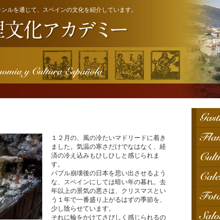
ャンルを通じて、スペインの文化を紹介しています。
１２月の、風の冷たいマドリードに着き
ました。気温の寒さだけでなはなく、経
済の冷え込みもひしひしと感じられま
す。
バブル崩壊後の日本を思い出させるよう
な、スペインにしては暗い年の暮れ。去
年以上の景気の悪さは、クリスマスとい
う１年で一番盛り上がるはずの季節を、
少し陰らせています。
それに輪をかけてさびしく感じられるの