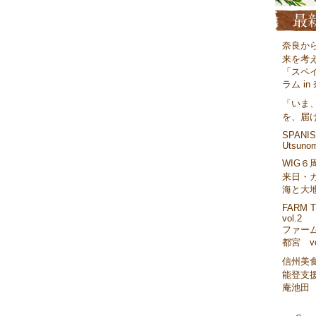
奈良か
来を考
「スペ
ラム in
「いま
を、届
SPANISH
Utsunom
WIG６
来日・
海と大
FARM T
vol.2
ファーム
都宮 vo
信州美
能登支援
庵池田