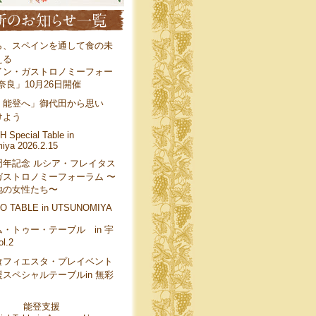
ら、スペインを通して食の未
える
イン・ガストロノミーフォー
 奈良」10月26日開催
、能登へ」御代田から思い
けよう
 Special Table in
iya 2026.2.15
周年記念 ルシア・フレイタス
ガストロノミーフォーラム 〜
地の女性たち〜
O TABLE in UTSUNOMIYA
・トゥー・テーブル in 宇
l.2
食フィエスタ・プレイベント
スペシャルテーブルin 無彩
能登支援