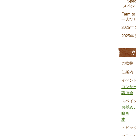
Spec
スペシャ
Farm to
一人ひ
2025
2025
ご挨拶
ご案内
イベン
コンサ
講演会
スペイ
お奨め
映画
本
トピッ