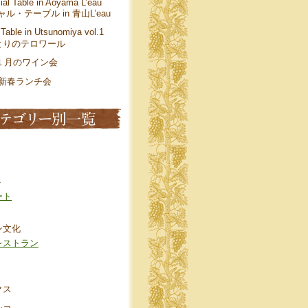
ial Table in Aoyama L’eau
ル・テーブル in 青山L’eau
 Table in Utsunomiya vol.1
とりのテロワール
年１月のワイン会
年 新春ランチ会
ト
ート
ン文化
レストラン
クス