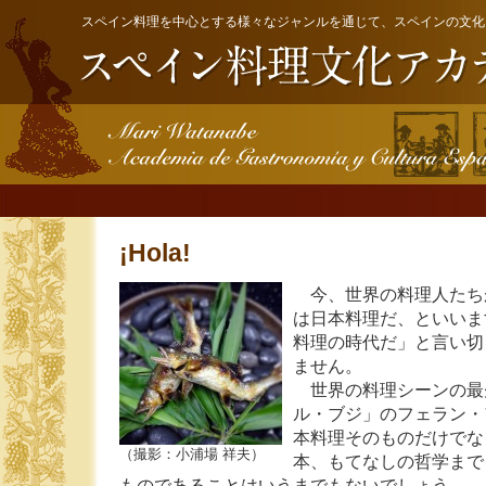
スペイン料理を中心とする様々なジャンルを通じて、スペインの文化
¡Hola!
今、世界の料理人たち
は日本料理だ、といいま
料理の時代だ」と言い切
ません。
世界の料理シーンの最
ル・ブジ」のフェラン・
本料理そのものだけでな
（撮影：小浦場 祥夫）
本、もてなしの哲学まで
ものであることはいうまでもないでしょう。