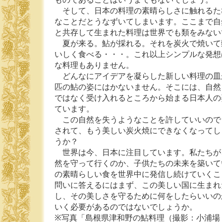
そして、日本の料理の素晴らしさに触れるた
なことだとうなずいてしまいます。ここまで自
と共存して生まれた料理は世界でも類をみない
夏が来る。鮎が採れる。それを炭火で焼いて
いしく食べる・・・。これ以上シンプルな発想
な料理もありません。
どんなにアイデアを凝らした新しい料理の皿
匹の鮎の姿にはかないません。そこには、自然
ではなく受け入れるところから始まる日本人の
ています。
この自然を失うようなことを許していいので
されて、もう美しい炭火焼にできなくなってし
うか？
世界は今、日本に注目しています。私たちが
然を守って行くのか、子供たちの未来を築いて
の素晴らしい食を世界中に発信し続けていくこ
問いに答えるにはまず、この美しい国に生まれ
し、その美しさを守るために何をしたらいいの
いく必要があるのではないでしょうか。
※写真「島根県津和野の鮎料理（撮影：小浦場